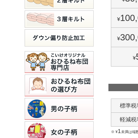
100
¥
300
¥
¥
標準税
軽減税
1
¥
未満は端