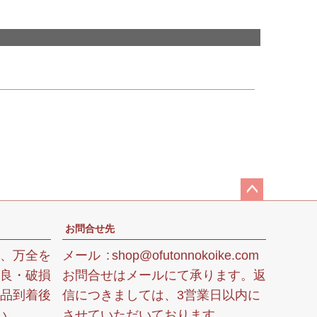
ペ
お問合せ先
ー
ジ
、万全を
メール
shop@ofutonnokoike.com
ト
良・破損
お問合せはメールにて承ります。返
ッ
品到着後
信につきましては、3営業日以内に
プ
い。
させていただいております。