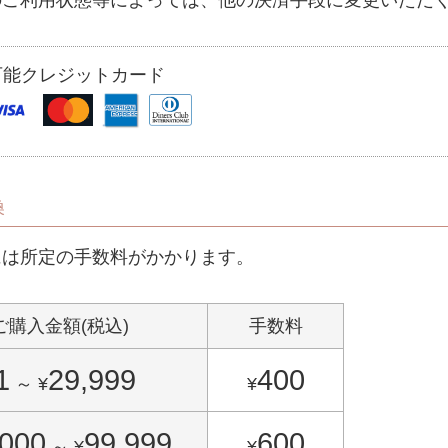
のご利用状態等によっては、他の決済手段に変更いただ
可能クレジットカード
換
には所定の手数料がかかります。
ご購入金額(税込)
手数料
1
29,999
400
～
¥
¥
,000
99,999
600
～
¥
¥