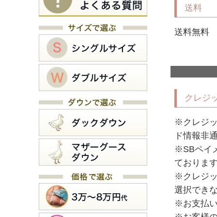
送料
送料無料
クレジ
※クレジ
ド情報非
※SBペイ
ておりま
※クレジ
選択でき
※お支払