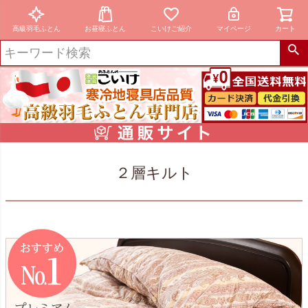
高級羽毛ふとん
お昼寝ふとん
こいけご紹介
マイページ
カート
２層キルト