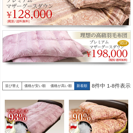
8
件中
1
-
8
件表示
価格が安い順
価格が高い順
新着順
並び替え