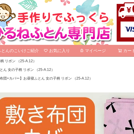
検索
ふとんのこいけご紹介
お気に入り
マイページ
カー
リボン （25-A.12）
 女の子柄 リボン （25-A.12）
布団+カバー】お昼寝ふとん 女の子柄 リボン （25-A.12）