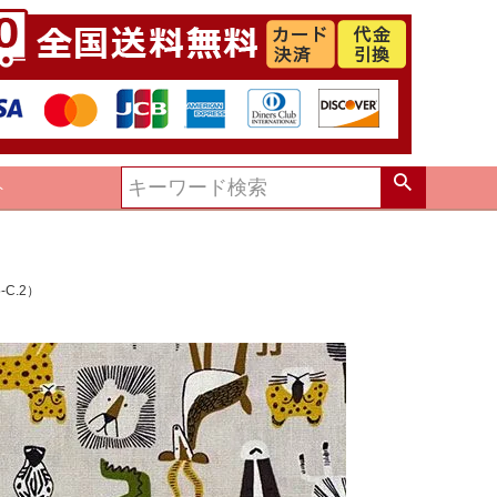
ト
C.2）