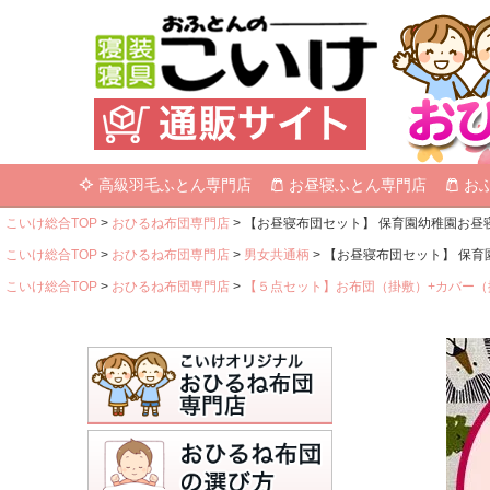
高級羽毛ふとん専門店
お昼寝ふとん専門店
お
こいけ総合TOP
おひるね布団専門店
【お昼寝布団セット】 保育園幼稚園お昼寝用
こいけ総合TOP
おひるね布団専門店
男女共通柄
【お昼寝布団セット】 保育園
こいけ総合TOP
おひるね布団専門店
【５点セット】お布団（掛敷）+カバー（