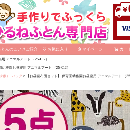
検索
ふとんのこいけご紹介
お気に入り
マイページ
カー
 アニマルアート （25-C.2）
幼稚園お昼寝用 アニマルアート （25-C.2）
掛敷）+バッグ
【お昼寝布団セット】 保育園幼稚園お昼寝用 アニマルアート （25-