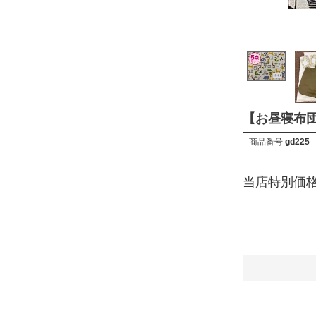
【お昼寝布団
商品番号
gd225
当店特別価