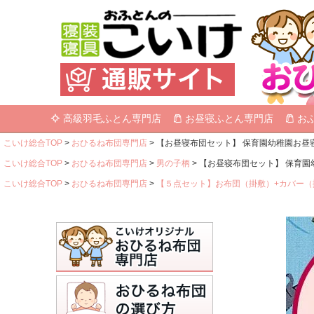
高級羽毛ふとん専門店
お昼寝ふとん専門店
お
こいけ総合TOP
おひるね布団専門店
【お昼寝布団セット】 保育園幼稚園お昼寝用 
こいけ総合TOP
おひるね布団専門店
男の子柄
【お昼寝布団セット】 保育園幼稚
こいけ総合TOP
おひるね布団専門店
【５点セット】お布団（掛敷）+カバー（