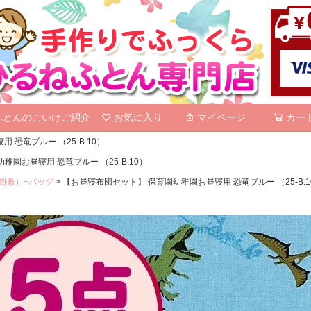
検索
ふとんのこいけご紹介
お気に入り
マイページ
カー
恐竜ブルー （25-B.10）
園お昼寝用 恐竜ブルー （25-B.10）
掛敷）+バッグ
【お昼寝布団セット】 保育園幼稚園お昼寝用 恐竜ブルー （25-B.1