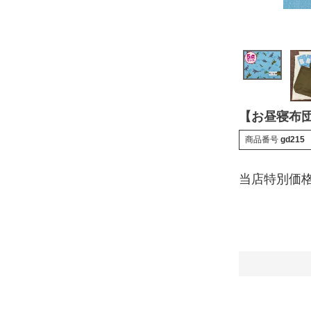
【お昼寝布団
商品番号
gd215
当店特別価