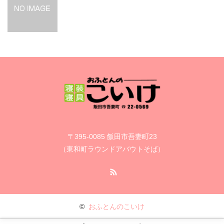
〒395-0085 飯田市吾妻町23
（東和町ラウンドアバウトそば）
RSS
©
おふとんのこいけ