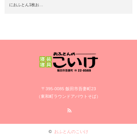
におふとん1枚お…
〒395-0085 飯田市吾妻町23
（東和町ラウンドアバウトそば）
RSS
©
おふとんのこいけ