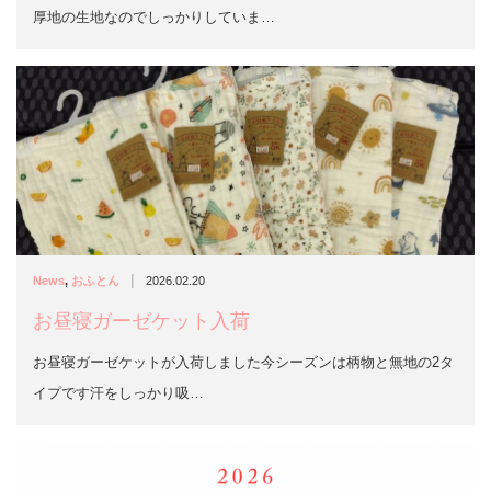
厚地の生地なのでしっかりしていま…
|
News
,
おふとん
2026.02.20
お昼寝ガーゼケット入荷
お昼寝ガーゼケットが入荷しました今シーズンは柄物と無地の2タ
イプです汗をしっかり吸…