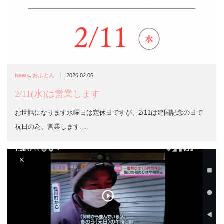
|
News
,
おふとん
2026.02.06
2/11(水)は営業します
お世話になります水曜日は定休日ですが、2/11は建国記念の日で
祝日の為、営業します…