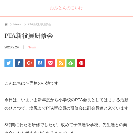
おふとんのこいけ
ホーム
News
PTA新役員研修会
PTA新役員研修会
2020.2.24
News
こんにちは〜専務の小池です
今日は、いよいよ新年度から小学校の
PTA
会長としてはじまる活動
のひとつで、塩尻まで
PTA
新役員の研修会に副会長達と来ています
3
時間にわたる研修でしたが、改めて子供達や学校、先生達との向